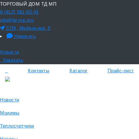
ТОРГОВЫЙ ДОМ ТД МП
8 (812) 981-82-41
info@td-mp.pro
СПб, Мебельная, 5
Написать
Новости
Заказать
Контакты
Каталог
Прайс-лист
Новости
Модемы
Теплосчетчики
Насосы